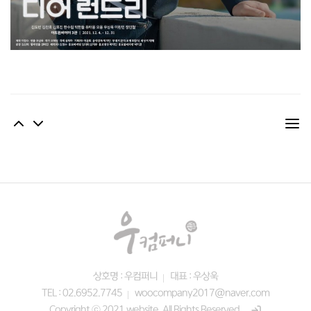
상호명 : 우컴퍼니
대표 : 우상욱
TEL : 02.6952.7745
woocompany2017@naver.com
Copyright ⓒ 2021 website. All Rights Reserved.