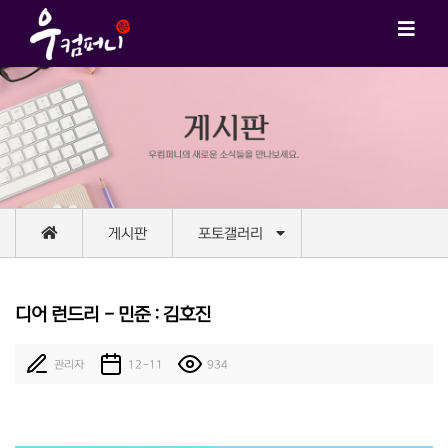
게시판
포토갤러리
디어 런드리 - 민준 : 김호진
관리자
12-11
934